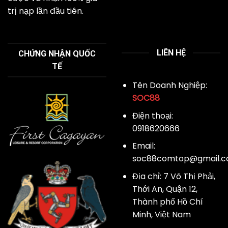
trị nạp lần đầu tiên.
LIÊN HỆ
CHỨNG NHẬN QUỐC
TẾ
Tên Doanh Nghiệp:
SOC88
Điện thoại:
0918620666
Email:
soc88comtop@gmail.
Địa chỉ: 7 Võ Thị Phải,
Thới An, Quận 12,
Thành phố Hồ Chí
Minh, Việt Nam