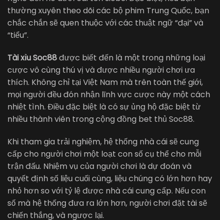
thường xuyên theo dõi các bộ phim Trung Quốc, bạn
chắc chắn sẽ quen thuộc với các thuật ngữ “đại” và
“tiểu”.
Tài xỉu Soc88
được biết đến là một trong những loại
cược vô cùng thú vị và được nhiều người chơi ưa
thích. Không chỉ tại Việt Nam mà trên toàn thế giới,
mọi người đều đón nhận lĩnh vực cược này một cách
nhiệt tình. Điều đặc biệt là có sự ủng hộ đặc biệt từ
nhiều thành viên trong cộng đồng bet thủ Soc88.
Khi tham gia trải nghiệm, hệ thống nhà cái sẽ cung
cấp cho người chơi một loạt con số cụ thể cho mỗi
trận đấu. Nhiệm vụ của người chơi là dự đoán và
quyết định số liệu cuối cùng, liệu chúng có lớn hơn hay
nhỏ hơn so với tỷ lệ được nhà cái cung cấp. Nếu con
số mà hệ thống đưa ra lớn hơn, người chơi đặt tài sẽ
chiến thắng, và ngược lại.