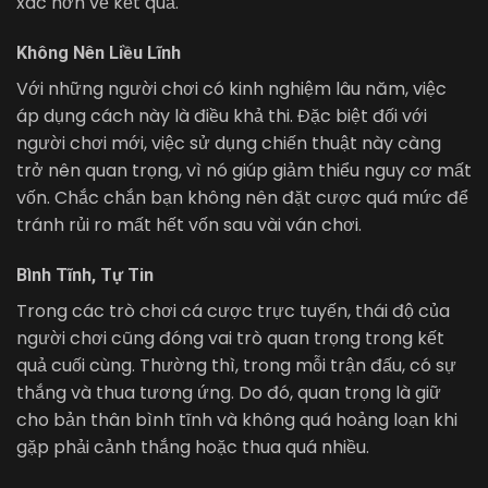
xác hơn về kết quả.
Không Nên Liều Lĩnh
Với những người chơi có kinh nghiệm lâu năm, việc
áp dụng cách này là điều khả thi. Đặc biệt đối với
người chơi mới, việc sử dụng chiến thuật này càng
trở nên quan trọng, vì nó giúp giảm thiểu nguy cơ mất
vốn. Chắc chắn bạn không nên đặt cược quá mức để
tránh rủi ro mất hết vốn sau vài ván chơi.
Bình Tĩnh, Tự Tin
Trong các trò chơi cá cược trực tuyến, thái độ của
người chơi cũng đóng vai trò quan trọng trong kết
quả cuối cùng. Thường thì, trong mỗi trận đấu, có sự
thắng và thua tương ứng. Do đó, quan trọng là giữ
cho bản thân bình tĩnh và không quá hoảng loạn khi
gặp phải cảnh thắng hoặc thua quá nhiều.