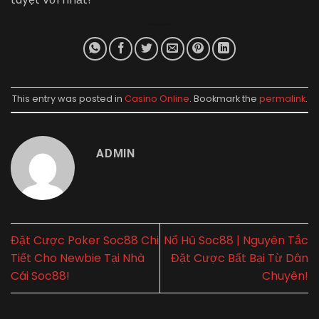
This entry was posted in
Casino Online
. Bookmark the
permalink
.
ADMIN
Đặt Cược Poker Soc88 Chi
Nổ Hũ Soc88 | Nguyên Tắc
Tiết Cho Newbie Tại Nhà
Đặt Cược Bất Bại Từ Dân
Cái Soc88!
Chuyên!