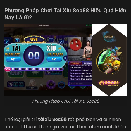
Phương Pháp Chơi Tài Xỉu Soc88 Hiệu Quả Hiện
Nay Là Gì?
Phương Pháp Chơi Tài Xỉu Soc88
Thể loại giải trí
tài xỉu Soc88
rất phổ biến và dĩ nhiên
các bet thủ sẽ tham gia vào nó theo nhiều cách khác