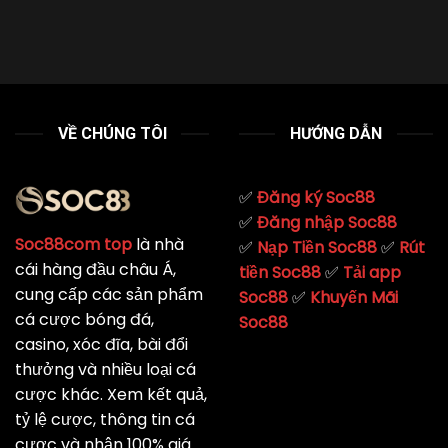
VỀ CHÚNG TÔI
HƯỚNG DẪN
✅
Đăng ký Soc88
✅
Đăng nhập Soc88
Soc88com top
là nhà
✅
Nạp Tiền Soc88
✅
Rút
cái hàng đầu châu Á,
tiền Soc88
✅
Tải app
cung cấp các sản phẩm
Soc88
✅
Khuyến Mãi
cá cược bóng đá,
Soc88
casino, xóc đĩa, bài đổi
thưởng và nhiều loại cá
cược khác. Xem kết quả,
tỷ lệ cược, thông tin cá
cược và nhận 100% giá