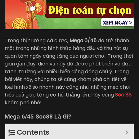
Trong thị trường cá cược,
Mega 6/45
đã trở thành
một trong những hình thức hàng đầu và thu hút sự
quan tâm ngày càng tăng của người chơi. Trong thời
gian gần đây, dịch vụ này đã được phát triển và đưa
ra thị trường với nhiều biến động đáng chú ý. Trong
bài viết này, chúng ta sẽ cùng khám phá chi tiết về
loại hình xổ số nhanh này cũng như những mẹo chơi
hiệu quả giúp tăng cơ hội thắng lớn. Hãy cùng
Soc 88
khám phá nhé!
Mega 6/45 Soc88 Là Gì?
Contents