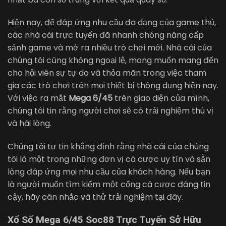
Hiện nay, để đáp ứng nhu cầu đa dạng của game thủ,
các nhà cái trực tuyến đã nhanh chóng nâng cấp
sảnh game và mở ra nhiều trò chơi mới. Nhà cái của
chúng tôi cũng không ngoại lệ, mong muốn mang đến
cho hội viên sự tự do và thỏa mãn trong việc tham
gia các trò chơi trên mọi thiết bị thông dụng hiện nay.
Với việc ra mắt
Mega 6/45
trên giao diện của mình,
chúng tôi tin rằng người chơi sẽ có trải nghiệm thú vị
và hài lòng.
Chúng tôi tự tin khẳng định rằng nhà cái của chúng
tôi là một trong những đơn vị cá cược uy tín và sẵn
lòng đáp ứng mọi nhu cầu của khách hàng. Nếu bạn
là người muốn tìm kiếm một cổng cá cược đáng tin
cậy, hãy cân nhắc và thử trải nghiệm tại đây.
Xổ Số Mega 6/45 Soc88 Trực Tuyến Sở Hữu