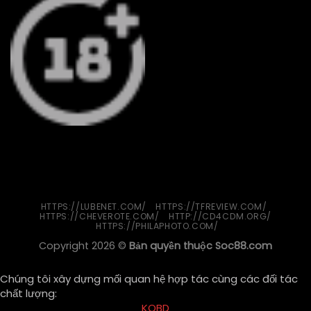
HTTPS://LUBENET.COM/
HTTPS://TFREVIEW.COM/
HTTPS://CHEVEROTE.COM/
HTTP://CD4CDM.ORG/
HTTPS://PHILAPHOTO.COM/
Copyright 2026 ©
Bản quyền thuộc Soc88.com
Chúng tôi xây dựng mối quan hệ hợp tác cùng các đối tác
chất lượng:
KQBD