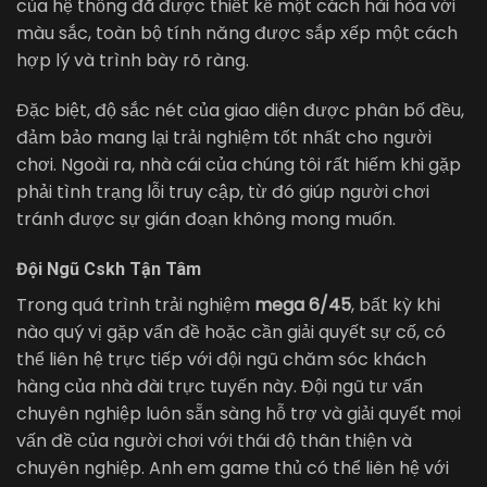
của hệ thống đã được thiết kế một cách hài hòa với
màu sắc, toàn bộ tính năng được sắp xếp một cách
hợp lý và trình bày rõ ràng.
Đặc biệt, độ sắc nét của giao diện được phân bố đều,
đảm bảo mang lại trải nghiệm tốt nhất cho người
chơi. Ngoài ra, nhà cái của chúng tôi rất hiếm khi gặp
phải tình trạng lỗi truy cập, từ đó giúp người chơi
tránh được sự gián đoạn không mong muốn.
Đội Ngũ Cskh Tận Tâm
Trong quá trình trải nghiệm
mega 6/45
, bất kỳ khi
nào quý vị gặp vấn đề hoặc cần giải quyết sự cố, có
thể liên hệ trực tiếp với đội ngũ chăm sóc khách
hàng của nhà đài trực tuyến này. Đội ngũ tư vấn
chuyên nghiệp luôn sẵn sàng hỗ trợ và giải quyết mọi
vấn đề của người chơi với thái độ thân thiện và
chuyên nghiệp. Anh em game thủ có thể liên hệ với