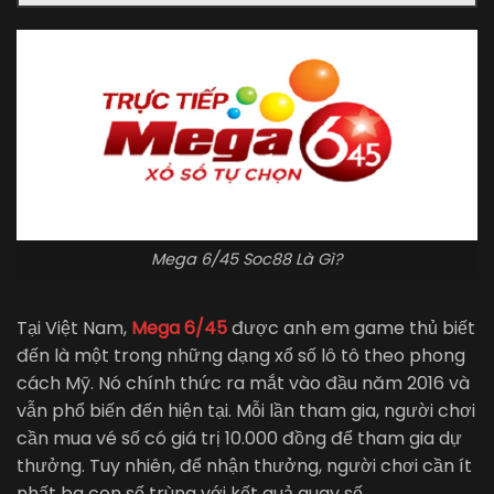
Mega 6/45 Soc88 Là Gì?
Tại Việt Nam,
Mega 6/45
được anh em game thủ biết
đến là một trong những dạng xổ số lô tô theo phong
cách Mỹ. Nó chính thức ra mắt vào đầu năm 2016 và
vẫn phổ biến đến hiện tại. Mỗi lần tham gia, người chơi
cần mua vé số có giá trị 10.000 đồng để tham gia dự
thưởng. Tuy nhiên, để nhận thưởng, người chơi cần ít
nhất ba con số trùng với kết quả quay số.