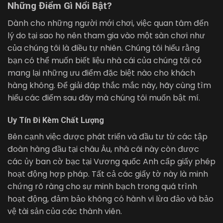
Những Điểm Gì Nổi Bật?
Dành cho những người mới chơi, việc quan tâm đến
lý do tại sao họ nên tham gia vào một sàn chơi như
của chúng tôi là điều tự nhiên. Chúng tôi hiểu rằng
bạn có thể muốn biết liệu nhà cái của chúng tôi có
mang lại những ưu điểm đặc biệt nào cho khách
hàng không. Để giải đáp thắc mắc này, hãy cùng tìm
hiểu các điểm sau đây mà chúng tôi muốn bật mí.
Uy Tín Đi Kèm Chất Lượng
Bên cạnh việc được phát triển và đầu tư từ các tập
đoàn hàng đầu tại châu Âu, nhà cái này còn được
các ủy ban cờ bạc tại Vương quốc Anh cấp giấy phép
hoạt động hợp pháp. Tất cả các giấy tờ này là minh
chứng rõ ràng cho sự minh bạch trong quá trình
hoạt động, đảm bảo không có hành vi lừa đảo và bảo
vệ tài sản của các thành viên.