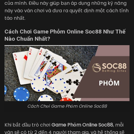
của mình. Điều này giúp bạn áp dụng những kỹ năng
này vào ván chơi và đưa ra quyết định một cách tỉnh
táo nhất.
Cách Chơi
Game Phỏm Online Soc88
Như Thế
Nào Chuẩn Nhất?
Cách Chơi Game Phỏm Online Soc88
Khi bắt đầu trò chơi
Game Phỏm Online Soc88
, mỗi
ván sẽ có từ 2 đến 4 người tham gia, và hệ thống sẽ