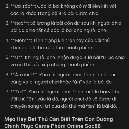
**Bài rác**: Các lá bài không có mối liên kết với
các lá khác trong bộ 9 lá bài được chia.
**Nọc**: Số lượng lá bài còn dư sau khi người chia
bài đã chia tất cả các lá bài cho người chơi.
**Móm**: Tình trạng khi trên tay của đối thủ
không có lá bài nào tạo thành phỏm.
**Ù**: Khi người chơi nhận được 4 lá bài từ lúc chia
và có thể sắp xếp chúng thành phỏm.
**Ăn chốt**: Khi một người chơi đánh lá bài cuối
cùng và bị người chơi khác “ăn” vào lá bài đó.
**Tái**: Khi một người chơi đánh một lá bài và bị
đối thủ “ăn” vào lá đó, người chơi đó sẽ được di
chuyển sang vị trí của đối thủ mà “ăn” lá bài đó.
Mẹo Hay Bet Thủ Cần Biết Trên Con Đường
Chinh Phục Game Phỏm Online Soc88