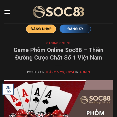
Skip
to
content
ĐĂNG NHẬP
ĐĂNG KÝ
CASINO ONLINE
Game Phỏm Online Soc88 – Thiên
Đường Cược Chất Số 1 Việt Nam
POSTED ON
THÁNG 5 26, 2024
BY
ADMIN
26
Th5