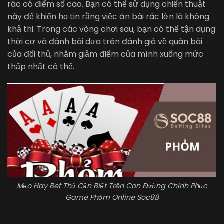
rác có điểm số cao. Bạn có thể sử dụng chiến thuật
này để khiến họ tin rằng việc ăn bài rác lớn là không
khả thi. Trong các vòng chơi sau, bạn có thể tận dụng
thời cơ và đánh bài dựa trên đánh giá về quân bài
của đối thủ, nhằm giảm điểm của mình xuống mức
thấp nhất có thể.
Mẹo Hay Bet Thủ Cần Biết Trên Con Đường Chinh Phục
Game Phỏm Online Soc88